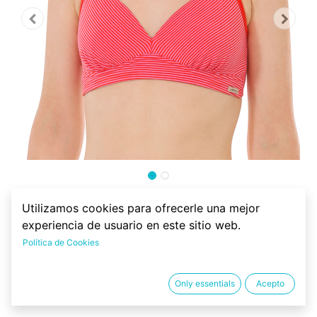
Sujetador sin aro algodón
Utilizamos cookies para ofrecerle una mejor
orgánico, rayas
experiencia de usuario en este sitio web.
Política de Cookies
Sujetador sin aro de 92% de algodón orgánico y 8%
elastan. Muy cómodo y agradable.
Only essentials
Acepto
26.37
€
32.95
€