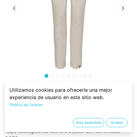
Pantalón pijama 100%
Utilizamos cookies para ofrecerle una mejor
algodón orgánico, CAROL
experiencia de usuario en este sitio web.
Política de Cookies
Pantalón pijama sostenible mujer, largo,
confeccionado con 100% algodón orgánico. Color
Only essentials
Acepto
verde con ilustración hojas. Muy agradable al tacto.
Ropa ecológica de comercio justo con certificado