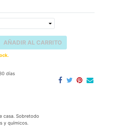
AÑADIR AL CARRITO
tock.
30 días
de casa. Sobretodo
as y químicos.