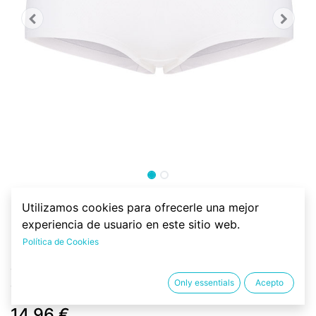
Culotte algodón orgánico
Utilizamos cookies para ofrecerle una mejor
Sport
experiencia de usuario en este sitio web.
Política de Cookies
Braga culotte ecológica y vegana de 92% de algodón
orgánico y 8% de elastan. Muy suave y cómoda. De
Only essentials
Acepto
comercio justo y con Certificado GOTS.
14.96
€