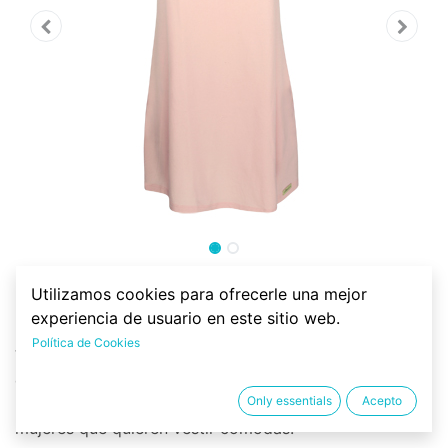
Camisón 100% algodón
Utilizamos cookies para ofrecerle una mejor
orgánico, talla 44
experiencia de usuario en este sitio web.
Política de Cookies
Vestido camisón 100% algodón orgánico para chica,
de tirantes. Extremadamente suave y agradable. Ideal
Only essentials
Acepto
para piel sensible o piel atópica. O para todas las
mujeres que quieren vestir cómodas.