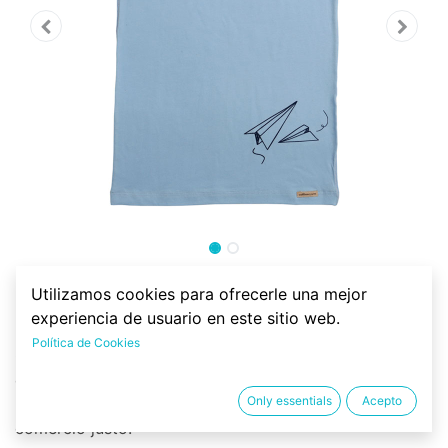
Camiseta tirantes algodón
Utilizamos cookies para ofrecerle una mejor
orgánico, avión talla 128
experiencia de usuario en este sitio web.
Política de Cookies
Camiseta interior para niños de 92% de algodón
orgánico y 8% elastano. Color azul, con ilustración de
Only essentials
Acepto
un avión de papel en al parte frontal lateral. De
comercio justo.