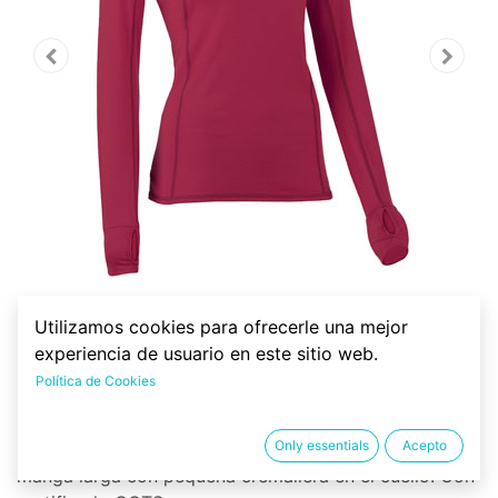
Utilizamos cookies para ofrecerle una mejor
Camiseta térmica técnica de
experiencia de usuario en este sitio web.
lana merino y seda, mujer
Política de Cookies
Camiseta técnica térmica para mujer de 70% lana
Only essentials
Acepto
merino, 28% seda y 2% de elastán. Color morado, de
manga larga con pequeña cremallera en el cuello. Con