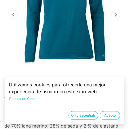
Utilizamos cookies para ofrecerle una mejor
Camiseta técnica lana merino
experiencia de usuario en este sitio web.
y seda, regular fit, manga
Política de Cookies
larga
Only essentials
Acepto
Camiseta deportiva técnica para mujer confeccionada
de 70% lana merino, 28% de seda y 2 % de elastano.