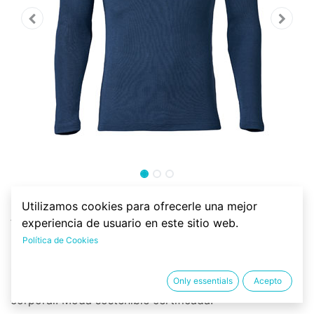
Camiseta interior lana merino
Utilizamos cookies para ofrecerle una mejor
y seda, hombre
experiencia de usuario en este sitio web.
Política de Cookies
Camiseta interior térmica de 70% lana merino y 30%
seda, para hombre, de manga larga. Excelentes
Only essentials
Acepto
propiedades térmicas. Regula muy bien la temperatura
corporal. Moda sostenible certificada.