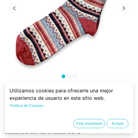
Calcetín lana y algodón
Utilizamos cookies para ofrecerle una mejor
Norwegermuster
experiencia de usuario en este sitio web.
Política de Cookies
Calcetín sostenible y ecológico de 80% lana merino,
18% algodón orgánico y 2% de elastan. Fino y
Only essentials
Acepto
calentito. Con estampado Norwegermuster. Moda
sostenible con certificado GOTS