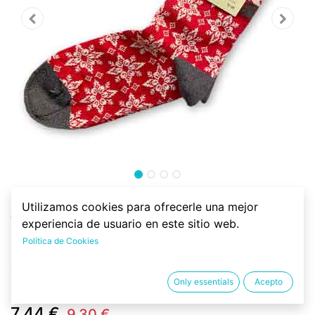
Calcetín algodón orgánico,
Utilizamos cookies para ofrecerle una mejor
Winter
experiencia de usuario en este sitio web.
Política de Cookies
Calcetín sostenible de 98% algodón orgánico y 2% de
elastano. Con motivos invernales. Con certificado
Only essentials
Acepto
GOTS.
7.44
€
9.30
€