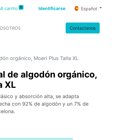
0
Mi carrito
Identificarse
Español
OSOTROS
Contactanos
dón orgánico, Moeri Plus Talla XL
l de algodón orgánico,
a XL
ásico y absorción alta, se adapta
echa con 92% de algodón y un 7% de
celona.