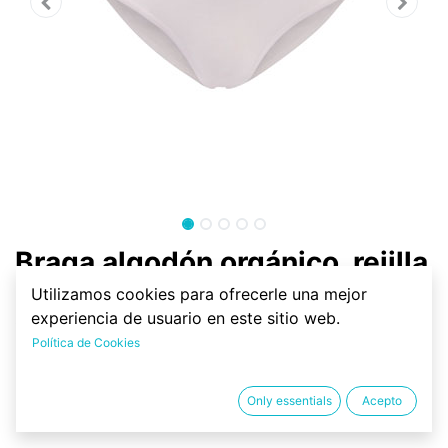
Braga algodón orgánico, rejilla
Utilizamos cookies para ofrecerle una mejor
Braga de 92% de algodón orgánico y 8% de elastano.
experiencia de usuario en este sitio web.
Con rejilla elástica, decorativa y semitransparente en
Política de Cookies
la parte superior. Ropa interior ecológica certificada,
ropa natural.
Only essentials
Acepto
14.96
€