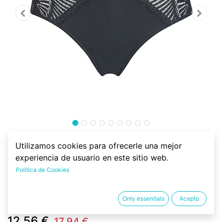
Braga algodón orgánico Brasil,
Utilizamos cookies para ofrecerle una mejor
Puntilla talla 42
experiencia de usuario en este sitio web.
Política de Cookies
Braga brasileña ecológica de 92% algodón orgánico y
8% de elastano. El encaje no es de algodón. Braga
Only essentials
Acepto
algodón sexy. Con certificado Fairtrade y Peta.
12.56
€
17.94
€